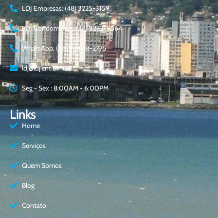
LDJ Empresas: (48) 3225-3159
LDJ Condomínios: (48) 3223-9564
WhatsApp: (48) 98408-2775
ldj@ldj.cnt.br
Seg - Sex : 8:00AM - 6:00PM
Links
Home
Serviços
Quem Somos
Blog
Contato