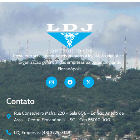
Prestando serviços contábeis voltados à legislação vigente e à
organização gerencial das empresas parceiras da grande
Florianópolis.
Contato
Rua Conselheiro Mafra, 220 – Sala 806 – Edifício Antero de
Assis – Centro Florianópolis – SC – Cep 88010-100
LDJ Empresas: (48) 3225-3159