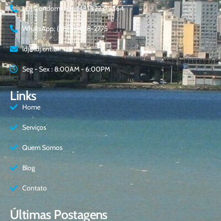
LDJ Condomínios: (48) 3223-9564
WhatsApp: (48) 98408-2775
ldj@ldj.cnt.br
Seg - Sex : 8:00AM - 6:00PM
Links
Home
Serviços
Quem Somos
Blog
Contato
Últimas Postagens