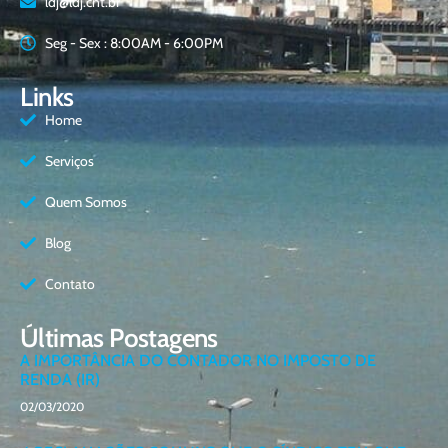
ldj@ldj.cnt.br
Seg - Sex : 8:00AM - 6:00PM
Links
Home
Serviços
Quem Somos
Blog
Contato
Últimas Postagens
A IMPORTÂNCIA DO CONTADOR NO IMPOSTO DE
RENDA (IR)
02/03/2020