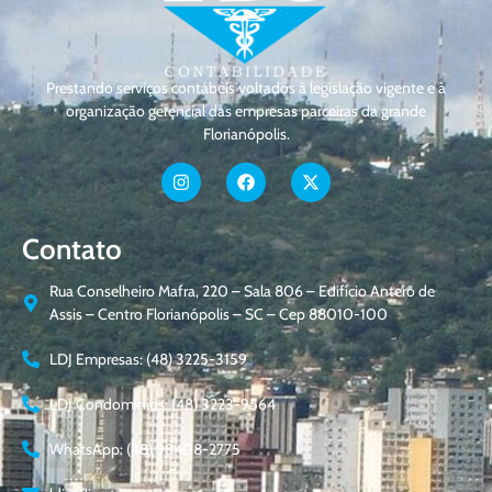
Prestando serviços contábeis voltados à legislação vigente e à
organização gerencial das empresas parceiras da grande
Florianópolis.
Contato
Rua Conselheiro Mafra, 220 – Sala 806 – Edifício Antero de
Assis – Centro Florianópolis – SC – Cep 88010-100
LDJ Empresas: (48) 3225-3159
LDJ Condomínios: (48) 3223-9564
WhatsApp: (48) 98408-2775