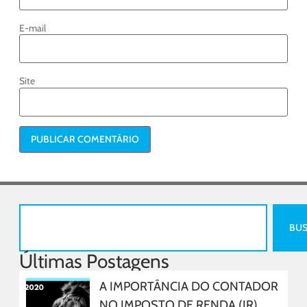
E-mail
Site
BU
Últimas Postagens
A IMPORTÂNCIA DO CONTADOR
NO IMPOSTO DE RENDA (IR)