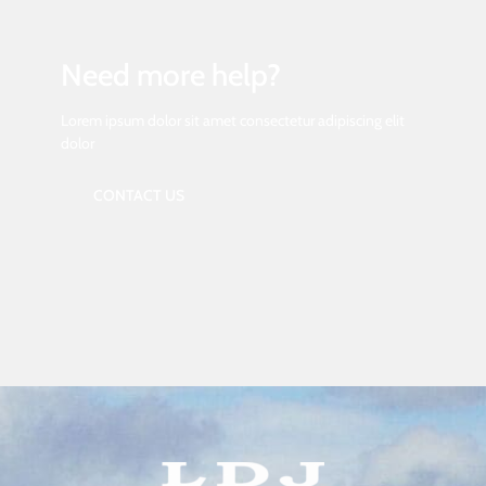
Need more help?
Lorem ipsum dolor sit amet consectetur adipiscing elit
dolor
CONTACT US