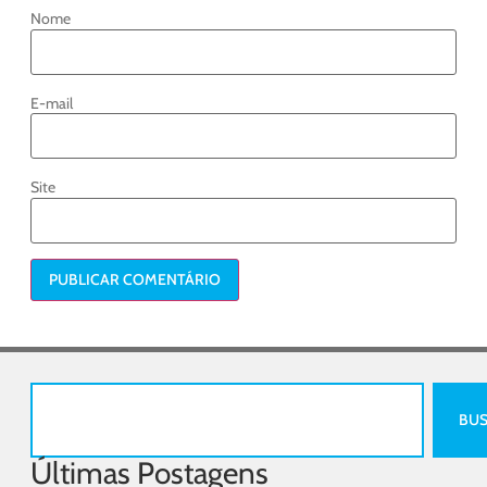
Nome
E-mail
Site
BU
Últimas Postagens