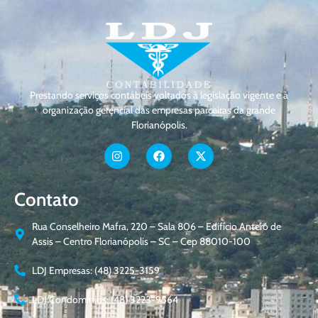
Prestando serviços contábeis voltados à legislação vigente e à
organização gerencial das empresas parceiras da grande
Florianópolis.
Contato
Rua Conselheiro Mafra, 220 – Sala 806 – Edifício Antero de
Assis – Centro Florianópolis – SC – Cep 88010-100
LDJ Empresas: (48) 3225-3159
LDJ Condomínios: (48) 3223-9564