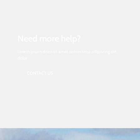
Need more help?
Lorem ipsum dolor sit amet consectetur adipiscing elit
dolor
CONTACT US