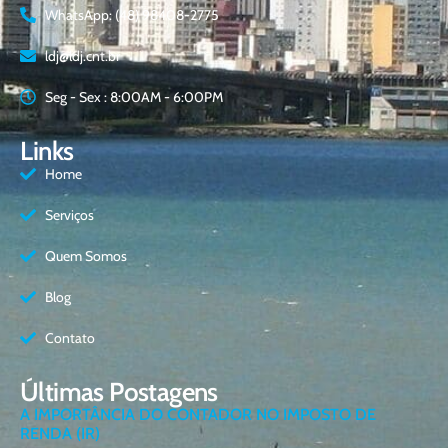
WhatsApp: (48) 98408-2775
ldj@ldj.cnt.br
Seg - Sex : 8:00AM - 6:00PM
Links
Home
Serviços
Quem Somos
Blog
Contato
Últimas Postagens
A IMPORTÂNCIA DO CONTADOR NO IMPOSTO DE
RENDA (IR)