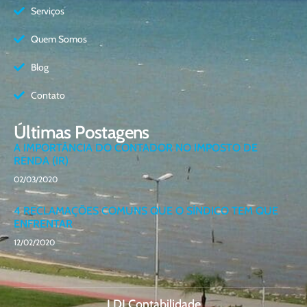
Serviços
Quem Somos
Blog
Contato
Últimas Postagens
A IMPORTÂNCIA DO CONTADOR NO IMPOSTO DE
RENDA (IR)
02/03/2020
4 RECLAMAÇÕES COMUNS QUE O SÍNDICO TEM QUE
ENFRENTAR
12/02/2020
LDJ Contabilidade