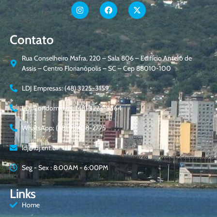
Contato
Rua Conselheiro Mafra, 220 – Sala 806 – Edifício Antero de
Assis – Centro Florianópolis – SC – Cep 88010-100
LDJ Empresas: (48) 3225-3159
LDJ Condomínios: (48) 3223-9564
WhatsApp: (48) 98408-2775
ldj@ldj.cnt.br
Seg - Sex : 8:00AM - 6:00PM
Links
Home