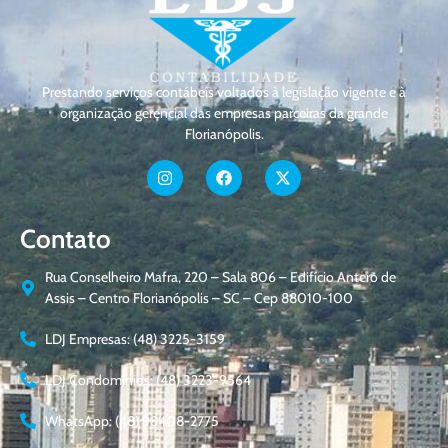
Prestando serviços contábeis voltados à legislação vigente e à
organização gerencial das empresas parceiras da grande
Florianópolis.
Contato
Rua Conselheiro Mafra, 220 – Sala 806 – Edifício Antero de
Assis – Centro Florianópolis – SC – Cep 88010-100
LDJ Empresas: (48) 3225-3159
LDJ Condomínios: (48) 3223-9564
WhatsApp: (48) 98408-2775