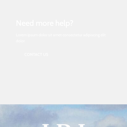
Need more help?
Lorem ipsum dolor sit amet consectetur adipiscing elit
dolor
CONTACT US