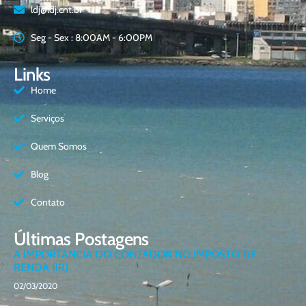
ldj@ldj.cnt.br
Seg - Sex : 8:00AM - 6:00PM
Links
Home
Serviços
Quem Somos
Blog
Contato
Últimas Postagens
A IMPORTÂNCIA DO CONTADOR NO IMPOSTO DE
RENDA (IR)
02/03/2020