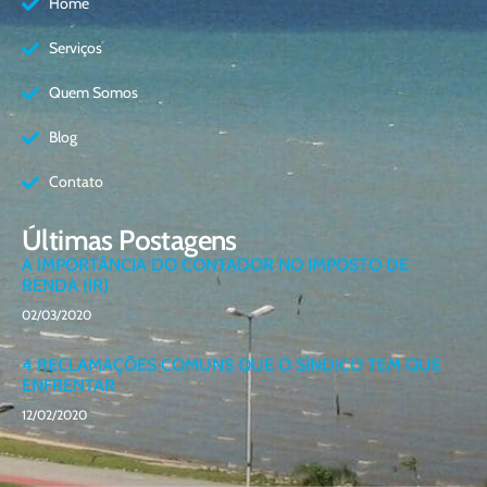
Home
Serviços
Quem Somos
Blog
Contato
Últimas Postagens
A IMPORTÂNCIA DO CONTADOR NO IMPOSTO DE
RENDA (IR)
02/03/2020
4 RECLAMAÇÕES COMUNS QUE O SÍNDICO TEM QUE
ENFRENTAR
12/02/2020