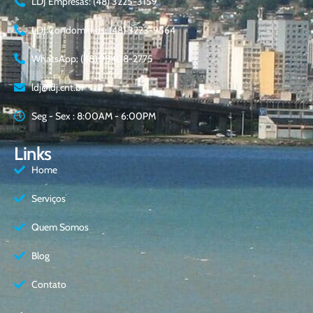
LDJ Empresas: (48) 3225-3159
LDJ Condomínios: (48) 3223-9564
WhatsApp: (48) 98408-2775
ldj@ldj.cnt.br
Seg - Sex : 8:00AM - 6:00PM
Links
Home
Serviços
Quem Somos
Blog
Contato