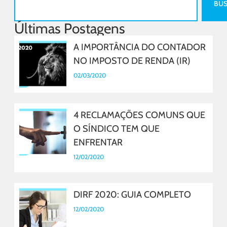
BU
Últimas Postagens
A IMPORTÂNCIA DO CONTADOR
NO IMPOSTO DE RENDA (IR)
02/03/2020
4 RECLAMAÇÕES COMUNS QUE
O SÍNDICO TEM QUE
ENFRENTAR
12/02/2020
DIRF 2020: GUIA COMPLETO
12/02/2020