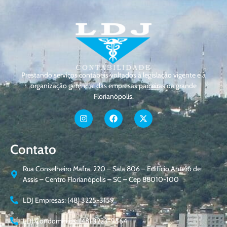
Prestando serviços contábeis voltados à legislação vigente e à
organização gerencial das empresas parceiras da grande
Florianópolis.
Contato
Rua Conselheiro Mafra, 220 – Sala 806 – Edifício Antero de
Assis – Centro Florianópolis – SC – Cep 88010-100
LDJ Empresas: (48) 3225-3159
LDJ Condomínios: (48) 3223-9564