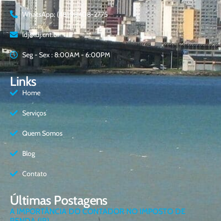
WhatsApp: (48) 98408-2775
ldj@ldj.cnt.br
Seg - Sex : 8:00AM - 6:00PM
Links
Home
Serviços
Quem Somos
Blog
Contato
Últimas Postagens
A IMPORTÂNCIA DO CONTADOR NO IMPOSTO DE
RENDA (IR)