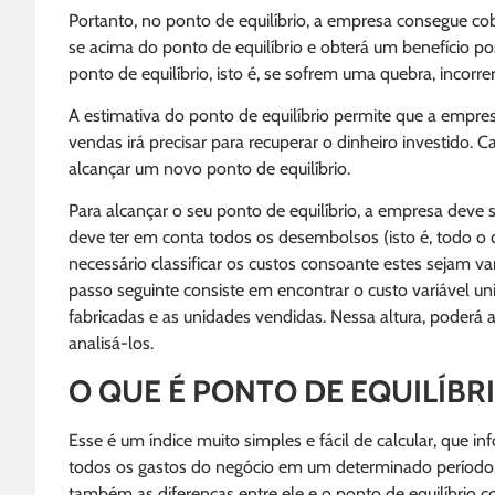
Portanto, no ponto de equilíbrio, a empresa consegue cob
se acima do ponto de equilíbrio e obterá um benefício po
ponto de equilíbrio, isto é, se sofrem uma quebra, incorr
A estimativa do ponto de equilíbrio permite que a empresa
vendas irá precisar para recuperar o dinheiro investido. C
alcançar um novo ponto de equilíbrio.
Para alcançar o seu ponto de equilíbrio, a empresa deve s
deve ter em conta todos os desembolsos (isto é, todo o d
necessário classificar os custos consoante estes sejam va
passo seguinte consiste em encontrar o custo variável un
fabricadas e as unidades vendidas. Nessa altura, poderá ap
analisá-los.
O QUE É PONTO DE EQUILÍBR
Esse é um índice muito simples e fácil de calcular, que 
todos os gastos do negócio em um determinado período.
também as diferenças entre ele e o ponto de equilíbrio con