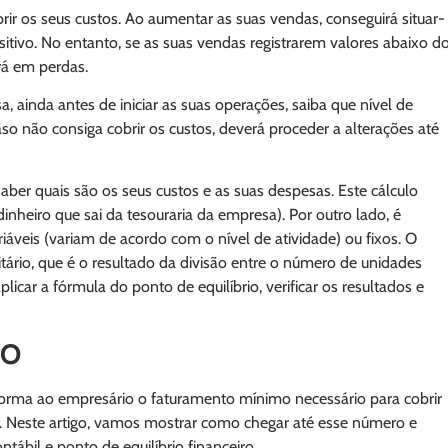
rir os seus custos. Ao aumentar as suas vendas, conseguirá situar-
sitivo. No entanto, se as suas vendas registrarem valores abaixo d
erá em perdas.
, ainda antes de iniciar as suas operações, saiba que nível de
aso não consiga cobrir os custos, deverá proceder a alterações até
aber quais são os seus custos e as suas despesas. Este cálculo
inheiro que sai da tesouraria da empresa). Por outro lado, é
riáveis (variam de acordo com o nível de atividade) ou fixos. O
itário, que é o resultado da divisão entre o número de unidades
licar a fórmula do ponto de equilíbrio, verificar os resultados e
IO
informa ao empresário o faturamento mínimo necessário para cobrir
 Neste artigo, vamos mostrar como chegar até esse número e
tábil e ponto de equilíbrio financeiro.