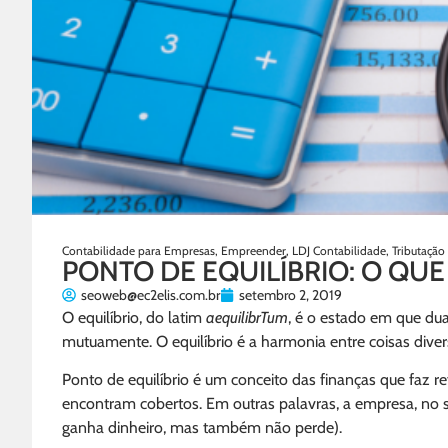
Contabilidade para Empresas
,
Empreender
,
LDJ Contabilidade
,
Tributaçã
PONTO DE EQUILÍBRIO: O QU
seoweb@ec2elis.com.br
setembro 2, 2019
O equilíbrio, do latim
aequilibrTum
, é o estado em que d
mutuamente. O equilíbrio é a harmonia entre coisas dive
Ponto de equilíbrio é um conceito das finanças que faz re
encontram cobertos. Em outras palavras, a empresa, no se
ganha dinheiro, mas também não perde).