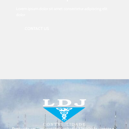
Lorem ipsum dolor sit amet consectetur adipiscing elit
dolor
CONTACT US
Prestando serviços contábeis voltados à legislação vigente e à