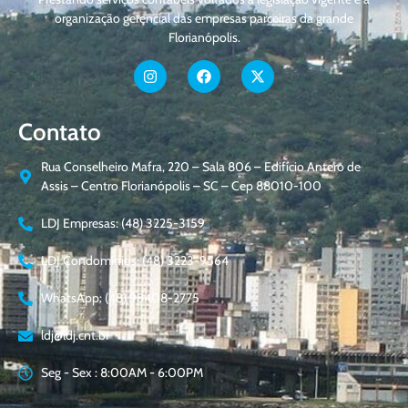
organização gerencial das empresas parceiras da grande
Florianópolis.
Contato
Rua Conselheiro Mafra, 220 – Sala 806 – Edifício Antero de
Assis – Centro Florianópolis – SC – Cep 88010-100
LDJ Empresas: (48) 3225-3159
LDJ Condomínios: (48) 3223-9564
WhatsApp: (48) 98408-2775
ldj@ldj.cnt.br
Seg - Sex : 8:00AM - 6:00PM