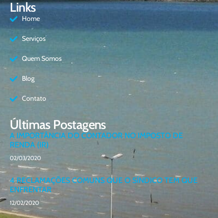
Links
Home
Serviços
Quem Somos
Blog
Contato
Últimas Postagens
A IMPORTÂNCIA DO CONTADOR NO IMPOSTO DE
RENDA (IR)
02/03/2020
4 RECLAMAÇÕES COMUNS QUE O SÍNDICO TEM QUE
ENFRENTAR
12/02/2020