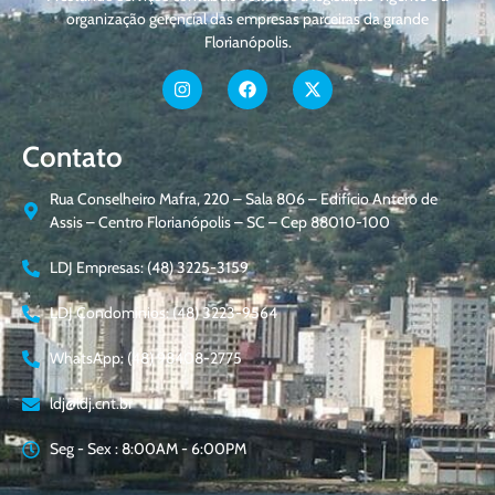
organização gerencial das empresas parceiras da grande
Florianópolis.
Contato
Rua Conselheiro Mafra, 220 – Sala 806 – Edifício Antero de
Assis – Centro Florianópolis – SC – Cep 88010-100
LDJ Empresas: (48) 3225-3159
LDJ Condomínios: (48) 3223-9564
WhatsApp: (48) 98408-2775
ldj@ldj.cnt.br
Seg - Sex : 8:00AM - 6:00PM