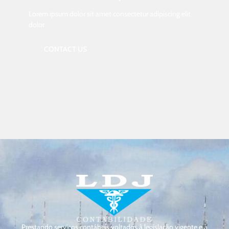
Lorem ipsum dolor sit amet consectetur adipiscing elit
dolor
CONTACT US
Prestando serviços contábeis voltados à legislação vigente e à