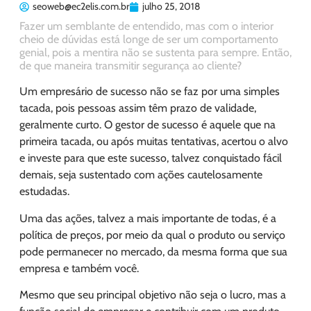
seoweb@ec2elis.com.br
julho 25, 2018
Fazer um semblante de entendido, mas com o interior
cheio de dúvidas está longe de ser um comportamento
genial, pois a mentira não se sustenta para sempre. Então,
de que maneira transmitir segurança ao cliente?
Um empresário de sucesso não se faz por uma simples
tacada, pois pessoas assim têm prazo de validade,
geralmente curto. O gestor de sucesso é aquele que na
primeira tacada, ou após muitas tentativas, acertou o alvo
e investe para que este sucesso, talvez conquistado fácil
demais, seja sustentado com ações cautelosamente
estudadas.
Uma das ações, talvez a mais importante de todas, é a
política de preços, por meio da qual o produto ou serviço
pode permanecer no mercado, da mesma forma que sua
empresa e também você.
Mesmo que seu principal objetivo não seja o lucro, mas a