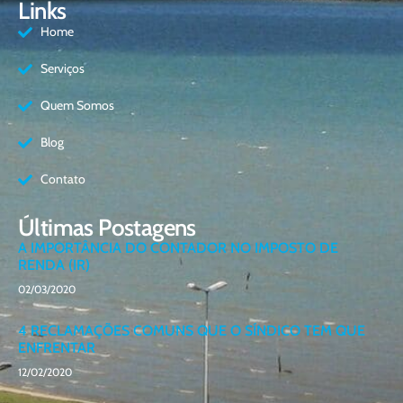
Links
Home
Serviços
Quem Somos
Blog
Contato
Últimas Postagens
A IMPORTÂNCIA DO CONTADOR NO IMPOSTO DE
RENDA (IR)
02/03/2020
4 RECLAMAÇÕES COMUNS QUE O SÍNDICO TEM QUE
ENFRENTAR
12/02/2020