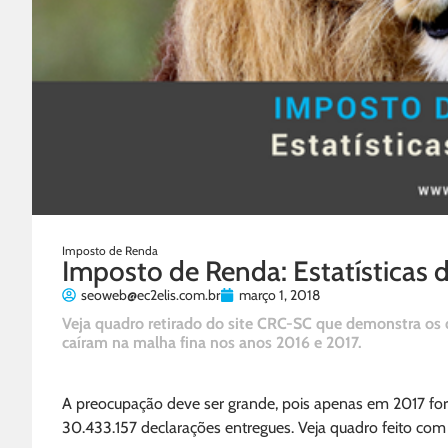
Imposto de Renda
Imposto de Renda: Estatísticas 
seoweb@ec2elis.com.br
março 1, 2018
Veja quadro retirado do site CRC-SC que demonstra os 
caíram na malha fina nos anos 2016 e 2017.
A preocupação deve ser grande, pois apenas em 2017 for
30.433.157 declarações entregues. Veja quadro feito com