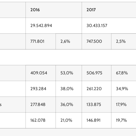
2016
2017
29.542.894
30.433.157
771.801
2,6%
747.500
2,5%
409.054
53,0%
506.975
67,8%
293.284
38,0%
261.220
34,9%
s
277.848
36,0%
133.875
17,9%
162.078
21,0%
146.891
19,7%