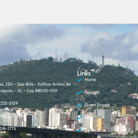
Links
Home
a, 220 – Sala 806 – Edifício Antero de
ianópolis – SC – Cep 88010-100
Serviços
3225-3159
Quem Somos
48) 3223-9564
Blog
408-2775
Contato