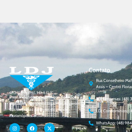
Contato
Rua Conselheiro Mafr
Assis – Centro Flor
Prestando serviços contábeis voltados à
LDJ Empresas: (48) 
legislação vigente e à organização gerencial
das empresas parceiras da grande
LDJ Condomínios: (
Florianópolis.
WhatsApp: (48) 98