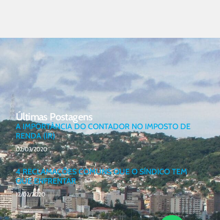
Últimas Postagens
A IMPORTÂNCIA DO CONTADOR NO IMPOSTO DE
RENDA (IR)
02/03/2020
4 RECLAMAÇÕES COMUNS QUE O SÍNDICO TEM
QUE ENFRENTAR
12/02/2020