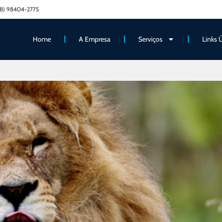
8) 98404-2775
Home
A Empresa
Serviços
Links 