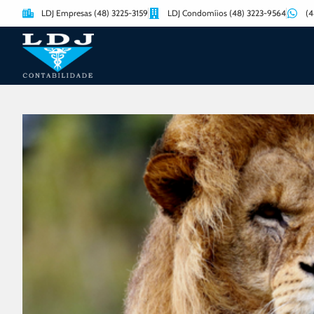
LDJ Empresas (48) 3225-3159
LDJ Condomíios (48) 3223-9564
(4