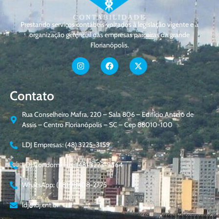
Prestando serviços contábeis voltados à legislação vigente e à
organização gerencial das empresas parceiras da grande
Florianópolis.
Contato
Rua Conselheiro Mafra, 220 – Sala 806 – Edifício Antero de
Assis – Centro Florianópolis – SC – Cep 88010-100
LDJ Empresas: (48) 3225-3159
LDJ Condomínios: (48) 3223-9564
WhatsApp: (48) 98408-2775
ldj@ldj.cnt.br