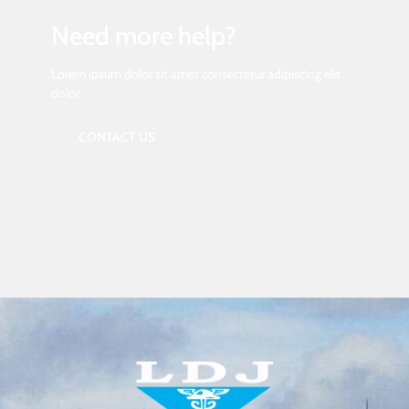
Need more help?
Lorem ipsum dolor sit amet consectetur adipiscing elit
dolor
CONTACT US