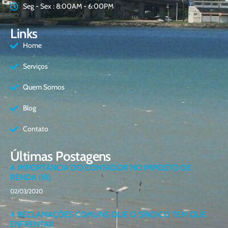
Seg - Sex : 8:00AM - 6:00PM
Links
Home
Serviços
Quem Somos
Blog
Contato
Últimas Postagens
A IMPORTÂNCIA DO CONTADOR NO IMPOSTO DE
RENDA (IR)
02/03/2020
4 RECLAMAÇÕES COMUNS QUE O SÍNDICO TEM QUE
ENFRENTAR