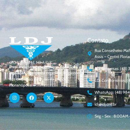
Contato
Rua Conselheiro Mafr
Assis – Centro Flor
Prestando serviços contábeis voltados à
LDJ Empresas: (48) 
legislação vigente e à organização gerencial
das empresas parceiras da grande
LDJ Condomínios: (
Florianópolis.
WhatsApp: (48) 98
ldj@ldj.cnt.br
Seg - Sex : 8:00AM