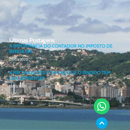
Últimas Postagens
A IMPORTÂNCIA DO CONTADOR NO IMPOSTO DE
RENDA (IR)
02/03/2020
4 RECLAMAÇÕES COMUNS QUE O SÍNDICO TEM
QUE ENFRENTAR
12/02/2020