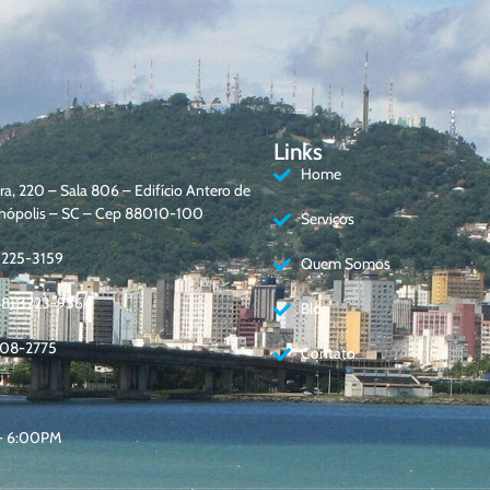
Links
Home
a, 220 – Sala 806 – Edifício Antero de
ianópolis – SC – Cep 88010-100
Serviços
3225-3159
Quem Somos
48) 3223-9564
Blog
408-2775
Contato
 - 6:00PM