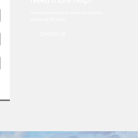
Lorem ipsum dolor sit amet consectetur
adipiscing elit dolor
CONTACT US