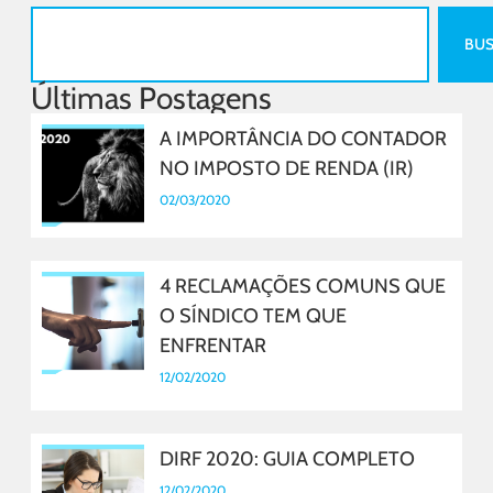
BU
Últimas Postagens
A IMPORTÂNCIA DO CONTADOR
NO IMPOSTO DE RENDA (IR)
02/03/2020
4 RECLAMAÇÕES COMUNS QUE
O SÍNDICO TEM QUE
ENFRENTAR
12/02/2020
DIRF 2020: GUIA COMPLETO
12/02/2020