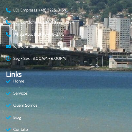
LDJ Empresas: (48) 3225-3159
LDJ Condomínios: (48) 3223-9564
WhatsApp: (48) 98408-2775
ldj@ldj.cnt.br
Seg - Sex : 8:00AM - 6:00PM
Links
Home
Serviços
Quem Somos
Blog
Contato