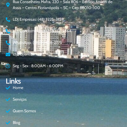
Rua Conselheiro Mafra, 220 – Sala 806 – Edifício Antero de
Assis – Centro Florianópolis – SC – Cep 88010-100
LDJ Empresas: (48) 3225-3159
LDJ Condomínios: (48) 3223-9564
WhatsApp: (48) 98408-2775
ldj@ldj.cnt.br
Seg - Sex : 8:00AM - 6:00PM
Links
Home
Serviços
Quem Somos
Blog