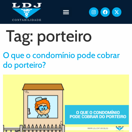
Tag:
porteiro
O que o condomínio pode cobrar
do porteiro?