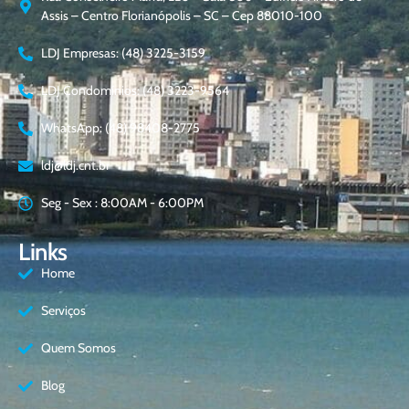
Assis – Centro Florianópolis – SC – Cep 88010-100
LDJ Empresas: (48) 3225-3159
LDJ Condomínios: (48) 3223-9564
WhatsApp: (48) 98408-2775
ldj@ldj.cnt.br
Seg - Sex : 8:00AM - 6:00PM
Links
Home
Serviços
Quem Somos
Blog