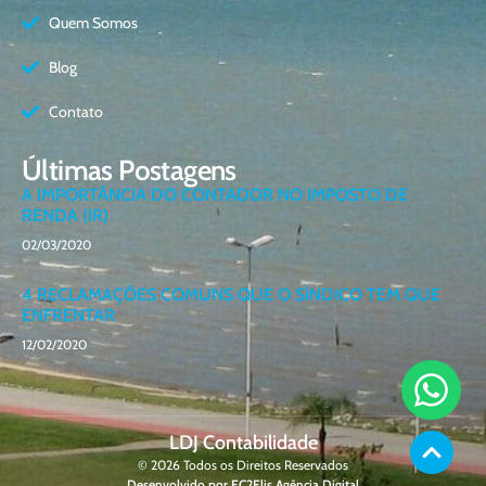
Quem Somos
Blog
Contato
Últimas Postagens
A IMPORTÂNCIA DO CONTADOR NO IMPOSTO DE
RENDA (IR)
02/03/2020
4 RECLAMAÇÕES COMUNS QUE O SÍNDICO TEM QUE
ENFRENTAR
12/02/2020
LDJ Contabilidade
© 2026 Todos os Direitos Reservados
Desenvolvido por EC2Elis Agência Digital