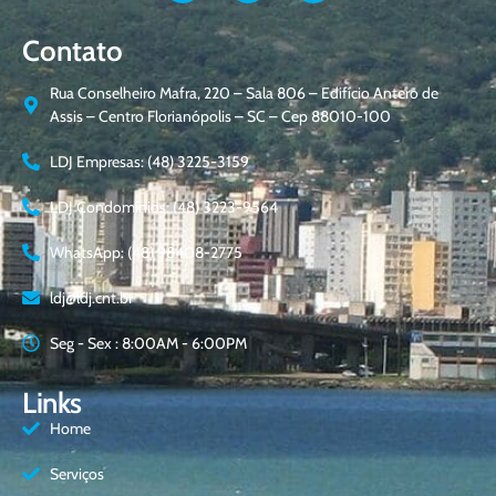
Contato
Rua Conselheiro Mafra, 220 – Sala 806 – Edifício Antero de
Assis – Centro Florianópolis – SC – Cep 88010-100
LDJ Empresas: (48) 3225-3159
LDJ Condomínios: (48) 3223-9564
WhatsApp: (48) 98408-2775
ldj@ldj.cnt.br
Seg - Sex : 8:00AM - 6:00PM
Links
Home
Serviços