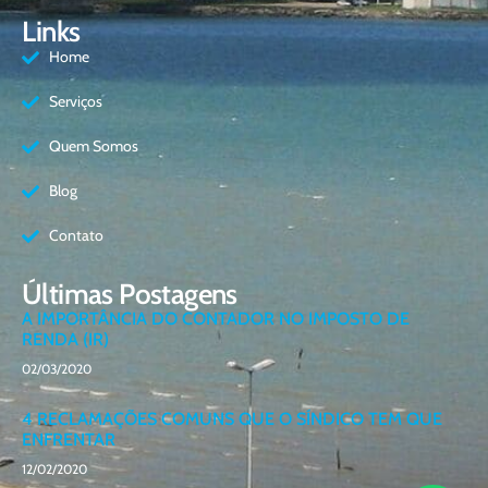
Links
Home
Serviços
Quem Somos
Blog
Contato
Últimas Postagens
A IMPORTÂNCIA DO CONTADOR NO IMPOSTO DE
RENDA (IR)
02/03/2020
4 RECLAMAÇÕES COMUNS QUE O SÍNDICO TEM QUE
ENFRENTAR
12/02/2020