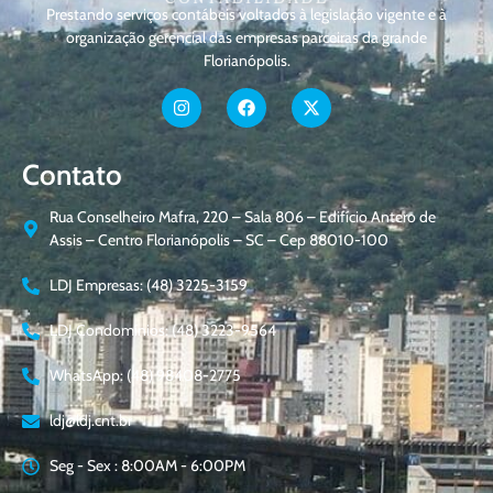
Prestando serviços contábeis voltados à legislação vigente e à
organização gerencial das empresas parceiras da grande
Florianópolis.
Contato
Rua Conselheiro Mafra, 220 – Sala 806 – Edifício Antero de
Assis – Centro Florianópolis – SC – Cep 88010-100
LDJ Empresas: (48) 3225-3159
LDJ Condomínios: (48) 3223-9564
WhatsApp: (48) 98408-2775
ldj@ldj.cnt.br
Seg - Sex : 8:00AM - 6:00PM