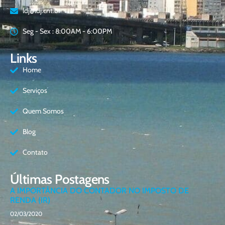
ldj@ldj.cnt.br
Seg - Sex : 8:00AM - 6:00PM
Links
Home
Serviços
Quem Somos
Blog
Contato
Últimas Postagens
A IMPORTÂNCIA DO CONTADOR NO IMPOSTO DE
RENDA (IR)
02/03/2020