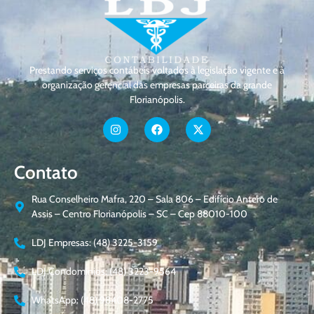
Prestando serviços contábeis voltados à legislação vigente e à
organização gerencial das empresas parceiras da grande
Florianópolis.
Contato
Rua Conselheiro Mafra, 220 – Sala 806 – Edifício Antero de
Assis – Centro Florianópolis – SC – Cep 88010-100
LDJ Empresas: (48) 3225-3159
LDJ Condomínios: (48) 3223-9564
WhatsApp: (48) 98408-2775