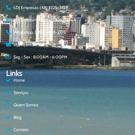
LDJ Empresas: (48) 3225-3159
LDJ Condomínios: (48) 3223-9564
WhatsApp: (48) 98408-2775
ldj@ldj.cnt.br
Seg - Sex : 8:00AM - 6:00PM
Links
Home
Serviços
Quem Somos
Blog
Contato